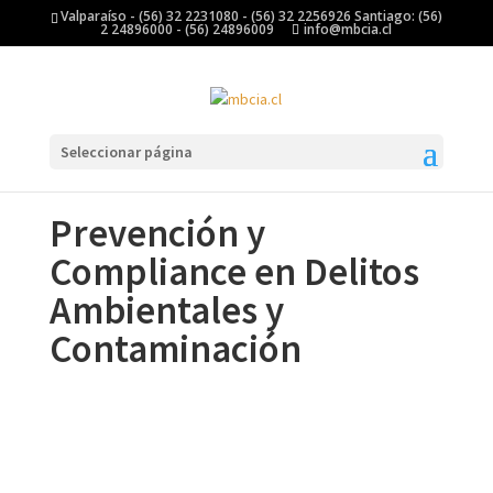
Valparaíso - (56) 32 2231080 - (56) 32 2256926 Santiago: (56)
2 24896000 - (56) 24896009
info@mbcia.cl
Seleccionar página
Prevención y
Compliance en Delitos
Ambientales y
Contaminación
Prevención y Compliance en