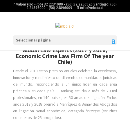
Valparaíso - (56) 32 2231080 - (56) 32 2256926 Santiago: (56)
2 24896000 - (56) 24896009
info@mbcia.cl
Seleccionar página
Global Law Experts (2017 y 2018,
Economic Crime Law Firm Of The year
Chile)
Desde el 2010 estos premios anuales celebran la excelencia,
innovación y rendimiento de diferentes comunidades jurídicas
del mundo, reconociendo a un único líder en cada área
práctica y en cada país. El ranking estudia a más de 20 mil
profesionales, en 140 países, en 50 áreas de litigación. En los
años 2017 y 2018 premió a Manríquez & Benavides Abogados
en litigación penal económica, categoría
boutique
(estudios
con menos de 25 abogados).