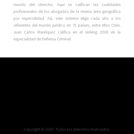
mundo del derecho. Aquí se califican las cualidades
profesionales de los abogados de la misma área geográfica
por especialidad. Así, este sistema elige cada año a los
referentes del mundo jurídico en 75 países, entre ellos Chile.
Juan Carlos Manríquez califica en el ranking 2018 en la
especialidad de Defensa Criminal.
Copyright © 2019. Todos los derechos reservados.