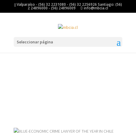
Valparaíso - (56) 32 2231080 - (56) 32 2256926 Santiago: (56)
2 24896000 - (56) 24896009
info@mbcia.cl
Seleccionar página