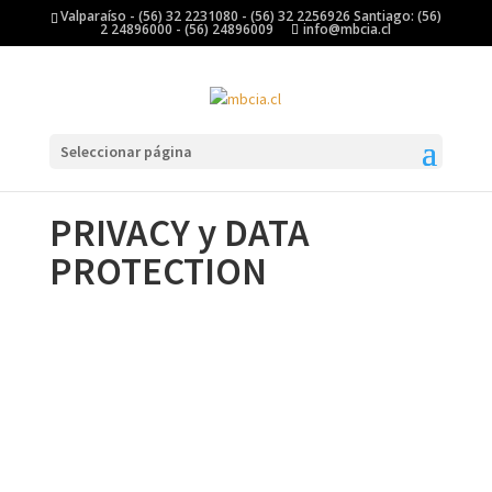
Valparaíso - (56) 32 2231080 - (56) 32 2256926 Santiago: (56)
2 24896000 - (56) 24896009
info@mbcia.cl
Seleccionar página
PRIVACY y DATA
PROTECTION
PRIVACY y DATA PROTECTION