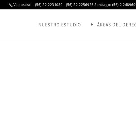
Valparaíso - (56) 32 2231080 - (56) 32 2256926 Santiago: (56) 2 24896
NUESTRO ESTUDIO
ÁREAS DEL DERE