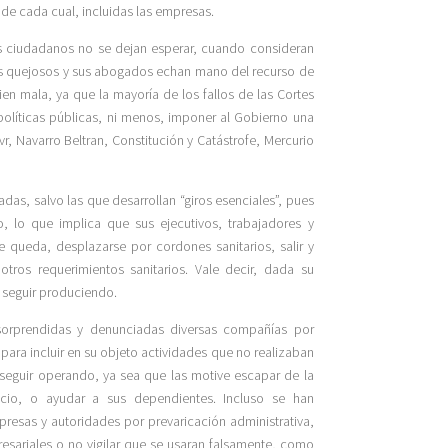
de cada cual, incluidas las empresas.
os ciudadanos no se dejan esperar, cuando consideran
los quejosos y sus abogados echan mano del recurso de
n mala, ya que la mayoría de los fallos de las Cortes
olíticas públicas, ni menos, imponer al Gobierno una
fvr, Navarro Beltran, Constitución y Catástrofe, Mercurio
as, salvo las que desarrollan “giros esenciales”, pues
o, lo que implica que sus ejecutivos, trabajadores y
queda, desplazarse por cordones sanitarios, salir y
tros requerimientos sanitarios. Vale decir, dada su
n seguir produciendo.
sorprendidas y denunciadas diversas compañías por
 para incluir en su objeto actividades que no realizaban
 seguir operando, ya sea que las motive escapar de la
cio, o ayudar a sus dependientes. Incluso se han
resas y autoridades por prevaricación administrativa,
esariales o no vigilar que se usaran falsamente, como