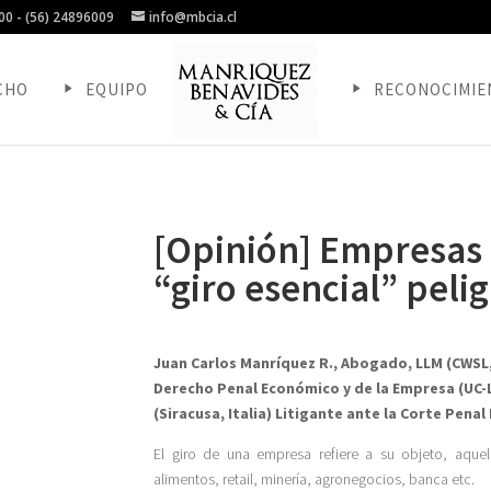
000 - (56) 24896009
info@mbcia.cl
CHO
EQUIPO
RECONOCIMIE
[Opinión] Empresas 
“giro esencial” peli
Juan Carlos Manríquez R., Abogado, LLM (CWSL,
Derecho Penal Económico y de la Empresa (UC-L
(Siracusa, Italia) Litigante ante la Corte Penal
El giro de una empresa refiere a su objeto, aque
alimentos, retail, minería, agronegocios, banca etc.