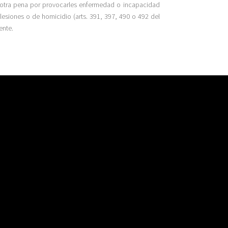
r otra pena por provocarles enfermedad o incapacidad
lesiones o de homicidio (arts. 391, 397, 490 o 492 del
ente.