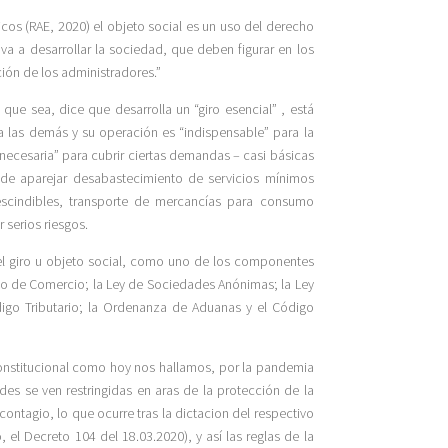
cos (RAE, 2020) el objeto social es un uso del derecho
 va a desarrollar la sociedad, que deben figurar en los
ción de los administradores.”
e sea, dice que desarrolla un “giro esencial” , está
a las demás y su operación es “indispensable” para la
necesaria” para cubrir ciertas demandas – casi básicas
ede aparejar desabastecimiento de servicios mínimos
escindibles, transporte de mercancías para consumo
 serios riesgos.
n el giro u objeto social, como uno de los componentes
go de Comercio; la Ley de Sociedades Anónimas; la Ley
igo Tributario; la Ordenanza de Aduanas y el Código
onstitucional como hoy nos hallamos, por la pandemia
es se ven restringidas en aras de la protección de la
contagio, lo que ocurre tras la dictacion del respectivo
 el Decreto 104 del 18.03.2020), y así las reglas de la