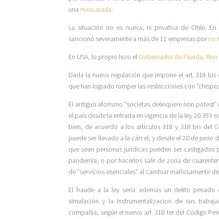
una
mascarada
.
La situación no es nueva, ni privativa de Chile. En
sancionó severamente a más de 11 empresas por
no 
En USA, lo propio hizo el
Gobernador de Florida, Ron 
Dada la nueva regulación que impone el art. 318 bis
que han logrado romper las restricciones con “chispez
El antiguo aforismo “societas delinquere non potest” 
el país desde la entrada en vigencia de la ley 20.393 
bien, de acuerdo a los artículos 318 y 318 bis del Có
puede ser llevado a la cárcel, y desde el 20 de junio 
que sean personas jurídicas pueden ser castigados p
pandemia, o por hacerlos salir de zona de cuarente
de “servicios esenciales” al cambiar mañosamente de 
El fraude a la ley sería además un delito penad
simulación y la instrumentalizacion de sus traba
compañía, según el nuevo art. 318 ter del Código Penal