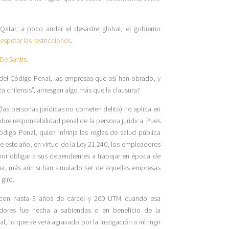
 Qatar, a poco andar el desastre global, el gobierno
respetar las restricciones
.
De Santis.
 del Código Penal, las empresas que así han obrado, y
a chilensis”, arriesgan algo más que la clausura?
(las personas jurídicas no cometen delito) no aplica en
sobre responsabilidad penal de la persona jurídica. Pues
digo Penal, quien infrinja las reglas de salud pública
de este año, en virtud de la Ley 21.240, los empleadores
or obligar a sus dependientes a trabajar en época de
na, más aún si han simulado ser de aquellas empresas
giro.
o con hasta 3 años de cárcel y 200 UTM cuando esa
jadores fue hecha a sabiendas o en beneficio de la
, lo que se verá agravado por la instigación a infringir