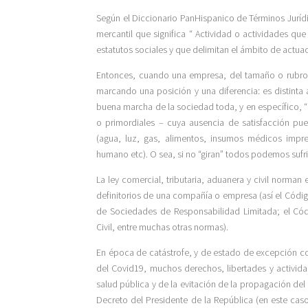
Según el Diccionario PanHispanico de Términos Jurídi
mercantil que significa “ Actividad o actividades que
estatutos sociales y que delimitan el ámbito de actua
Entonces, cuando una empresa, del tamaño o rubro qu
marcando una posición y una diferencia: es distinta 
buena marcha de la sociedad toda, y en específico, “
o primordiales – cuya ausencia de satisfacción pu
(agua, luz, gas, alimentos, insumos médicos impr
humano etc). O sea, si no “giran” todos podemos sufrir
La ley comercial, tributaria, aduanera y civil norma
definitorios de una compañía o empresa (así el Códi
de Sociedades de Responsabilidad Limitada; el Cód
Civil, entre muchas otras normas).
En época de catástrofe, y de estado de excepción c
del Covid19, muchos derechos, libertades y actividad
salud pública y de la evitación de la propagación del 
Decreto del Presidente de la República (en este caso,