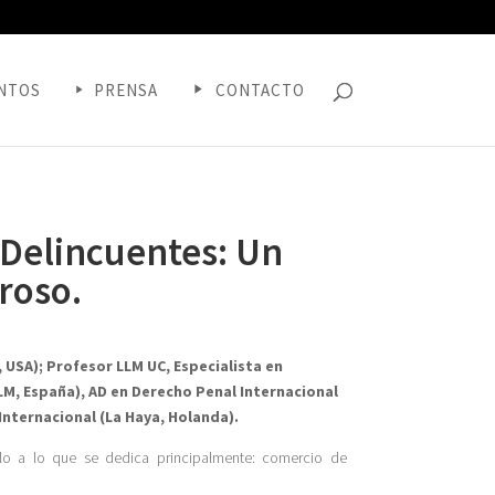
NTOS
PRENSA
CONTACTO
Delincuentes: Un
groso.
 USA); Profesor LLM UC, Especialista en
M, España), AD en Derecho Penal Internacional
 Internacional (La Haya, Holanda).
llo a lo que se dedica principalmente: comercio de