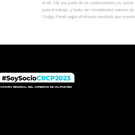
el art. 318 por parte de su colaboradores y/o suma
para el trabajo, y hasta ser considerados autores de 
Código Penal) según el infausto resultado que se pres