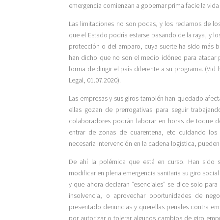
emergencia comienzan a gobernar prima facie la vida 
Las limitaciones no son pocas, y los reclamos de l
que el Estado podría estarse pasando de la raya, y 
protección o del amparo, cuya suerte ha sido más bie
han dicho que no son el medio idóneo para atacar p
forma de dirigir el país diferente a su programa. (Vid 
Legal, 01.07.2020).
Las empresas y sus giros también han quedado afectad
ellas gozan de prerrogativas para seguir trabajand
colaboradores podrán laborar en horas de toque de 
entrar de zonas de cuarentena, etc cuidando los o
necesaria intervención en la cadena logística, puede
De ahí la polémica que está en curso. Han sido 
modificar en plena emergencia sanitaria su giro social
y que ahora declaran “esenciales” se dice solo para
insolvencia, o aprovechar oportunidades de nego
presentado denuncias y querellas penales contra emp
por autorizar o tolerar algunos cambios de giro empr